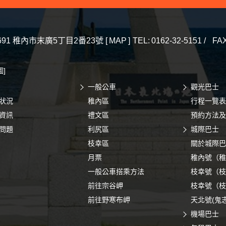
691 稚內市末廣5丁目2番23號 [
MAP
]
TEL:
0162-32-5151 /
FAX
]
一般公車
觀光巴士
狀況
稚內區
行程一覽表
資訊
禮文區
預約方法及
問題
利尻區
城際巴士
枝幸區
關於城際巴
月票
稚內號（稚
一般公車搭乘方法
枝幸號（枝
前往宗谷岬
枝幸號（枝
前往野寒布岬
天北號(鬼
機場巴士