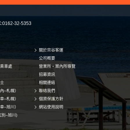
:0162-32-5353
關於宗谷客運
公司概要
乘車處
營業所・案內所導覽
招募資訊
士
相關連結
內–札幌）
聯絡我們
幸–札幌）
個資保護方針
幸–旭川）
網站使用說明
志別–旭川)