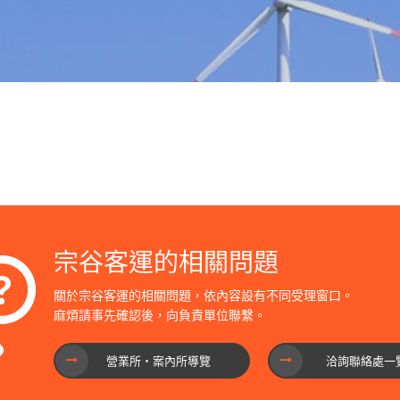
宗谷客運的相關問題
關於宗谷客運的相關問題，依內容設有不同受理窗口。
麻煩請事先確認後，向負責單位聯繫。
營業所・案內所導覽
洽詢聯絡處一