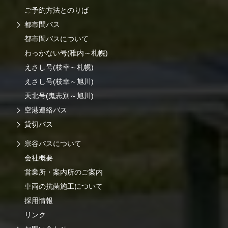
ご予約方法とのりば
都市間バス
都市間バスについて
わっかない号(稚内～札幌)
えさし号(枝幸～札幌)
えさし号(枝幸～旭川)
天北号(鬼志別～旭川)
空港連絡バス
貸切バス
宗谷バスについて
会社概要
営業所・案内所のご案内
車両の抗菌施工について
採用情報
リンク