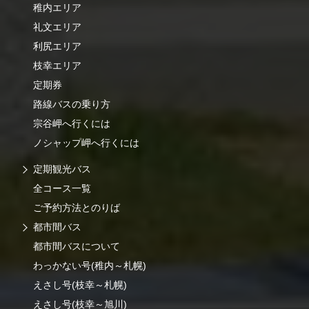
稚内エリア
礼文エリア
利尻エリア
枝幸エリア
定期券
路線バスの乗り方
宗谷岬へ行くには
ノシャップ岬へ行くには
定期観光バス
全コース一覧
ご予約方法とのりば
都市間バス
都市間バスについて
わっかない号(稚内～札幌)
えさし号(枝幸～札幌)
えさし号(枝幸～旭川)