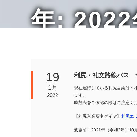
年: 202
19
利尻・礼文路線バス 
1月
現在運行している利尻営業所・
2022
ます。
時刻表をご確認の際はご注意く
【利尻営業所冬ダイヤ】
利尻エ
変更前：2021年（令和3年）10